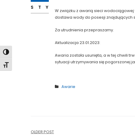
STY
W związku z awarią sieci wodociągowej 
dostawa wody do posesji znajdujących s
Za utrudnienia przepraszamy.
Aktualizacja 23.01.2023:
Toggle High Contrast
Awaria została usunięta, a w tej chwili t
sytuacji utrzymywania się pogorszonej j
Toggle Font size
Awarie
Nawigacja
OLDER POST