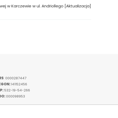
ej w Karczewie w ul. Andriollego [Aktualizacja]
RS
: 0000287447
EGON:
141152456
P:
532-19-54-266
DO:
000098953