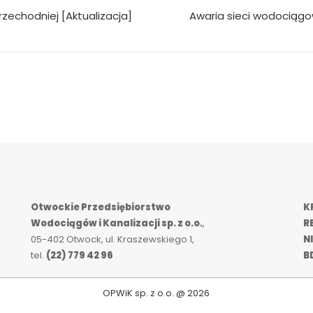
rzechodniej [Aktualizacja]
Awaria sieci wodociągow
Otwockie Przedsiębiorstwo
K
Wodociągów i Kanalizacji sp. z o.o.
,
R
05-402 Otwock, ul. Kraszewskiego 1,
NI
tel.
(22) 779 42 96
B
OPWiK sp. z o.o. @ 2026