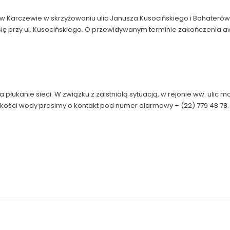
w Karczewie w skrzyżowaniu ulic Janusza Kusocińskiego i Bohaterów
ię przy ul. Kusocińskiego. O przewidywanym terminie zakończenia 
rwa płukanie sieci. W związku z zaistniałą sytuacją, w rejonie ww. uli
akości wody prosimy o kontakt pod numer alarmowy – (22) 779 48 78.