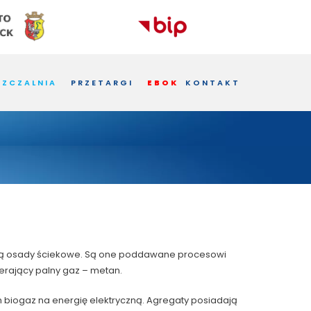
ZCZALNIA
PRZETARGI
EBOK
KONTAKT
ują osady ściekowe. Są one poddawane procesowi
rający palny gaz – metan.
h biogaz na energię elektryczną. Agregaty posiadają