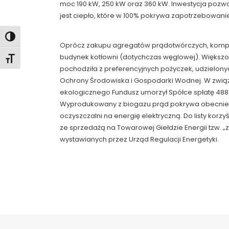
moc 190 kW, 250 kW oraz 360 kW. Inwestycja pozwol
jest ciepło, które w 100% pokrywa zapotrzebowan
Toggle High Contrast
Oprócz zakupu agregatów prądotwórczych, ko
budynek kotłowni (dotychczas węglowej). Większ
Toggle Font size
pochodziła z preferencyjnych pożyczek, udzielon
Ochrony Środowiska i Gospodarki Wodnej. W związ
ekologicznego Fundusz umorzył Spółce spłatę 488 
Wyprodukowany z biogazu prąd pokrywa obecnie
oczyszczalni na energię elektryczną. Do listy kor
ze sprzedażą na Towarowej Giełdzie Energii tzw. „z
wystawianych przez Urząd Regulacji Energetyki.