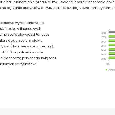
iła na uruchomienie produkcji tzw. „zielonej energii” na terenie o
ie na ogrzanie budynków oczyszczalni oraz dogrzewa komory ferment
mpleksowo wyremontowano
ość środków finansowych
ych przez Wojewódzki Fundusz
ku z osiągnięciem efektu
tys. zł (dwa pierwsze agregaty).
 ok 55% zapotrzebowanie
zyści dochodzą przychody związane
ielonych certyfikatów”