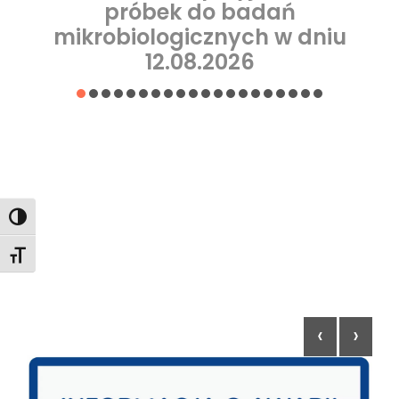
próbek do badań
mikrobiologicznych w dniu
12.08.2026
Awarie
Toggle High Contrast
Toggle Font size
‹
›