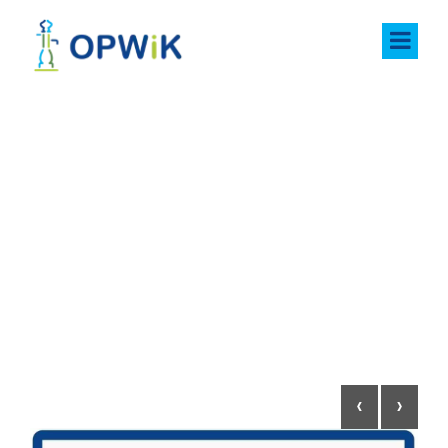
Aktualności
‹
›