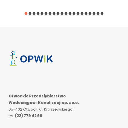
Otwockie Przedsiębiorstwo
Wodociągów i Kanalizacji sp. z o.o.
,
05-402 Otwock, ul. Kraszewskiego 1,
tel.
(22) 779 42 96