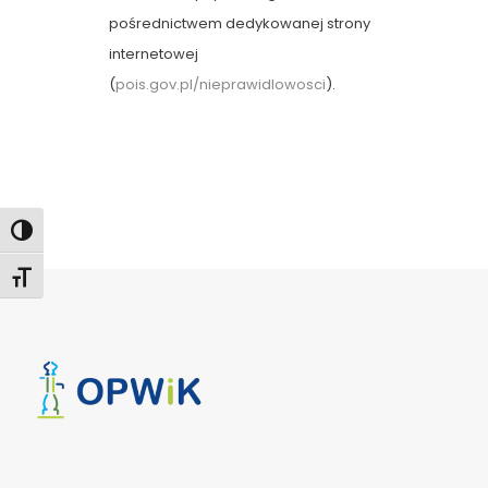
pośrednictwem dedykowanej strony
internetowej
(
pois.gov.pl/nieprawidlowosci
).
Toggle High Contrast
Toggle Font size