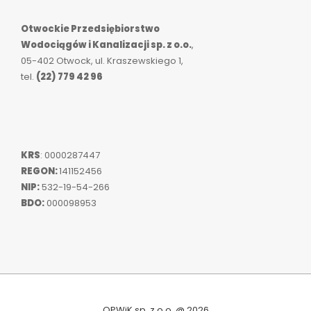
Otwockie Przedsiębiorstwo
Wodociągów i Kanalizacji sp. z o.o.
,
05-402 Otwock, ul. Kraszewskiego 1,
tel.
(22) 779 42 96
KRS
: 0000287447
REGON:
141152456
NIP:
532-19-54-266
BDO:
000098953
OPWiK sp. z o.o. @ 2026