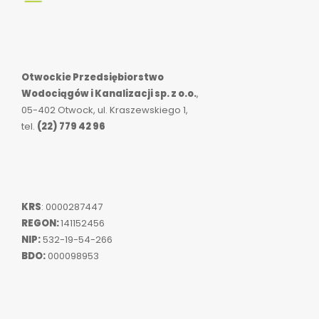
Otwockie Przedsiębiorstwo
Wodociągów i Kanalizacji sp. z o.o.
,
05-402 Otwock, ul. Kraszewskiego 1,
tel.
(22) 779 42 96
KRS
: 0000287447
REGON:
141152456
NIP:
532-19-54-266
BDO:
000098953