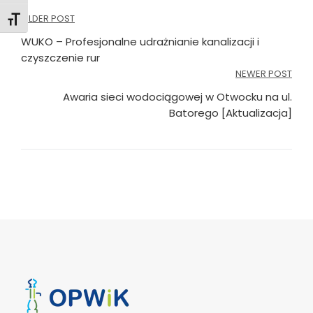
Nawigacja
OLDER POST
Toggle Font size
wpisu
WUKO – Profesjonalne udrażnianie kanalizacji i
czyszczenie rur
NEWER POST
Awaria sieci wodociągowej w Otwocku na ul.
Batorego [Aktualizacja]