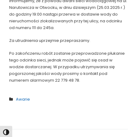
Informujemy, że z powodu awarii sieci wodociągowej na ul.
Narutowicza w Otwocku, w dniu dzisiejszym (25.03.2025 r.)
do godziny 19:00 nastąpi przerwa w dostawie wody do
nieruchomości zlokalizowanych przy tej ulicy, na odcinku
od numeru 111 do 245a.
Za utrudnienia uprzejmie przepraszamy.
Po zakończeniu robót zostanie przeprowadzone płukanie
tego odcinka sieci, jednak może pojawić się osad w
wodzie dostarczanej. W przypadku utrzymywania się
pogorszonej jakości wody prosimy o kontakt pod
numerem alarmowym 22 779 48 78.
Awarie
Toggle High Contrast