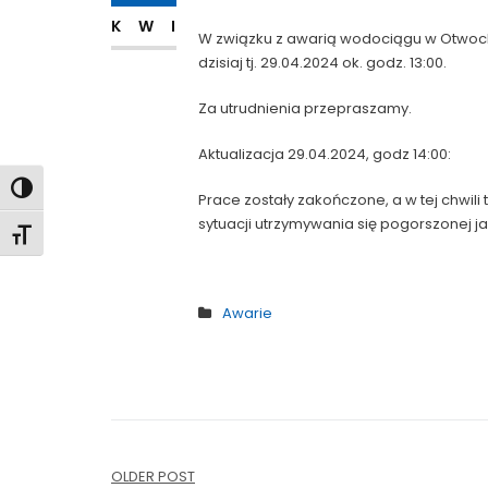
KWI
W związku z awarią wodociągu w Otwocku 
dzisiaj tj. 29.04.2024 ok. godz. 13:00.
Za utrudnienia przepraszamy.
Aktualizacja 29.04.2024, godz 14:00:
Toggle High Contrast
Prace zostały zakończone, a w tej chwili 
sytuacji utrzymywania się pogorszonej j
Toggle Font size
Awarie
Nawigacja
OLDER POST