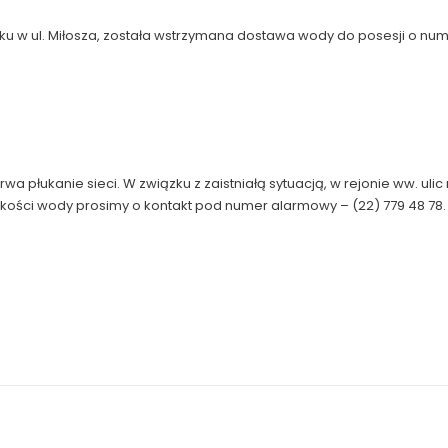
w ul. Miłosza, została wstrzymana dostawa wody do posesji o numer
trwa płukanie sieci. W związku z zaistniałą sytuacją, w rejonie ww. u
akości wody prosimy o kontakt pod numer alarmowy – (22) 779 48 78.