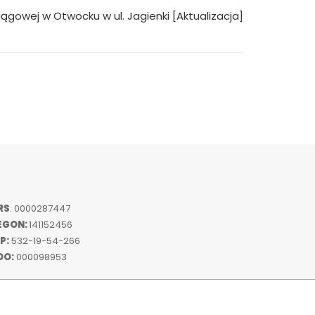
ągowej w Otwocku w ul. Jagienki [Aktualizacja]
RS
: 0000287447
EGON:
141152456
P:
532-19-54-266
DO:
000098953