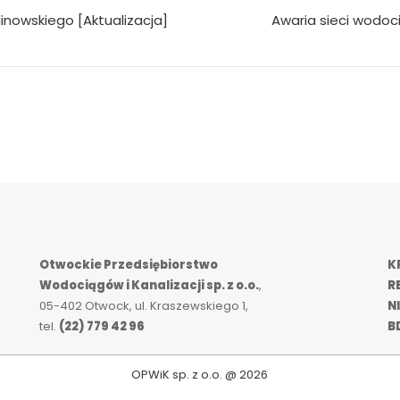
inowskiego [Aktualizacja]
Awaria sieci wodoci
Otwockie Przedsiębiorstwo
K
Wodociągów i Kanalizacji sp. z o.o.
,
R
05-402 Otwock, ul. Kraszewskiego 1,
NI
tel.
(22) 779 42 96
B
OPWiK sp. z o.o. @ 2026