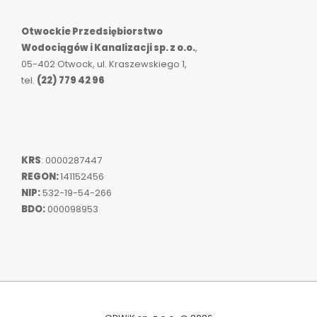
Otwockie Przedsiębiorstwo
Wodociągów i Kanalizacji sp. z o.o.
,
05-402 Otwock, ul. Kraszewskiego 1,
tel.
(22) 779 42 96
KRS
: 0000287447
REGON:
141152456
NIP:
532-19-54-266
BDO:
000098953