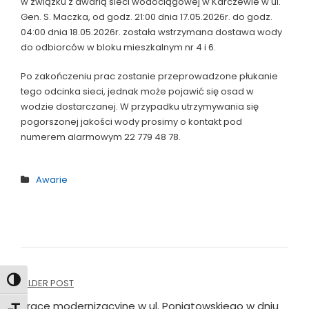
w związku z awarią sieci wodociągowej w Karczewie w ul.
Gen. S. Maczka, od godz. 21:00 dnia 17.05.2026r. do godz.
04:00 dnia 18.05.2026r. została wstrzymana dostawa wody
do odbiorców w bloku mieszkalnym nr 4 i 6.
Po zakończeniu prac zostanie przeprowadzone płukanie
tego odcinka sieci, jednak może pojawić się osad w
wodzie dostarczanej. W przypadku utrzymywania się
pogorszonej jakości wody prosimy o kontakt pod
numerem alarmowym 22 779 48 78.
Awarie
Nawigacja
Toggle High Contrast
OLDER POST
Prace modernizacyjne w ul. Poniatowskiego w dniu