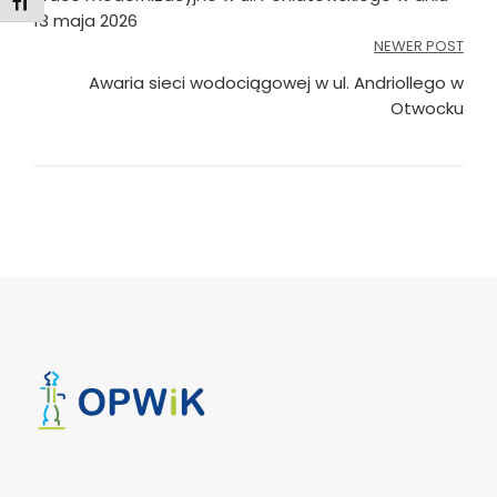
wpisu
Toggle Font size
13 maja 2026
NEWER POST
Awaria sieci wodociągowej w ul. Andriollego w
Otwocku