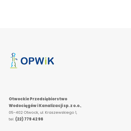
Otwockie Przedsiębiorstwo
Wodociągów i Kanalizacji sp. z o.o.
,
05-402 Otwock, ul. Kraszewskiego 1,
tel.
(22) 779 42 96