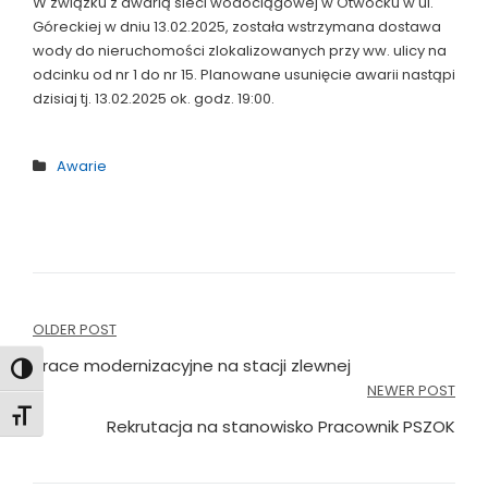
W związku z awarią sieci wodociągowej w Otwocku w ul.
Góreckiej w dniu 13.02.2025, została wstrzymana dostawa
wody do nieruchomości zlokalizowanych przy ww. ulicy na
odcinku od nr 1 do nr 15. Planowane usunięcie awarii nastąpi
dzisiaj tj. 13.02.2025 ok. godz. 19:00.
Awarie
Nawigacja
OLDER POST
wpisu
Prace modernizacyjne na stacji zlewnej
Toggle High Contrast
NEWER POST
Toggle Font size
Rekrutacja na stanowisko Pracownik PSZOK