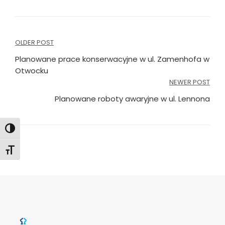
Nawigacja
OLDER POST
wpisu
Planowane prace konserwacyjne w ul. Zamenhofa w
Otwocku
NEWER POST
Planowane roboty awaryjne w ul. Lennona
Toggle High Contrast
Toggle Font size