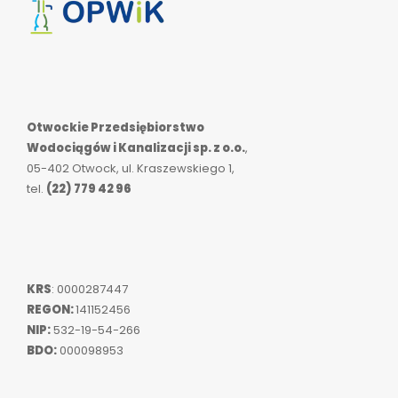
Otwockie Przedsiębiorstwo
Wodociągów i Kanalizacji sp. z o.o.
,
05-402 Otwock, ul. Kraszewskiego 1,
tel.
(22) 779 42 96
KRS
: 0000287447
REGON:
141152456
NIP:
532-19-54-266
BDO:
000098953