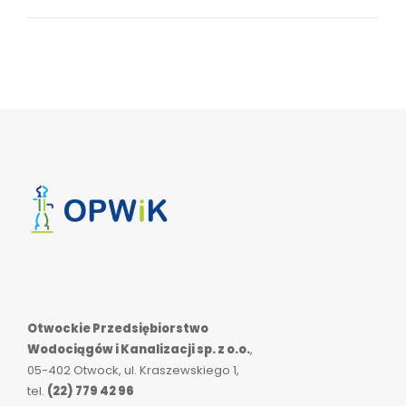
Otwockie Przedsiębiorstwo
Wodociągów i Kanalizacji sp. z o.o.
,
05-402 Otwock, ul. Kraszewskiego 1,
tel.
(22) 779 42 96