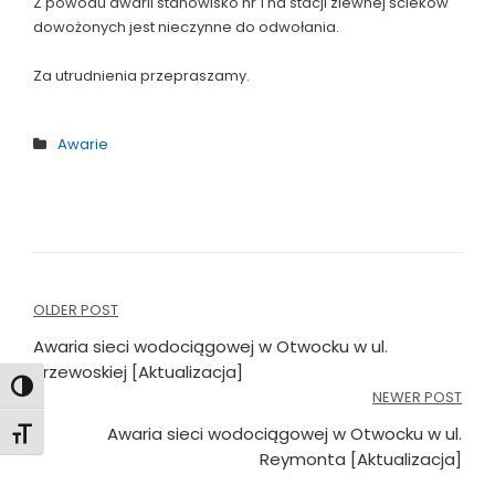
Z powodu awarii stanowisko nr 1 na stacji zlewnej ścieków
dowożonych jest nieczynne do odwołania.
Za utrudnienia przepraszamy.
Awarie
Nawigacja
OLDER POST
wpisu
Awaria sieci wodociągowej w Otwocku w ul.
Przewoskiej [Aktualizacja]
Toggle High Contrast
NEWER POST
Awaria sieci wodociągowej w Otwocku w ul.
Toggle Font size
Reymonta [Aktualizacja]