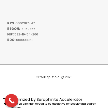
KRS
: 0000287447
REGON:
141152456
NIP:
532-19-54-266
BDO:
000098953
OPWiK sp. z o.o. @ 2026
Optimized by Seraphinite Accelerator
Turns on site high speed to be attractive for people and search
engines.