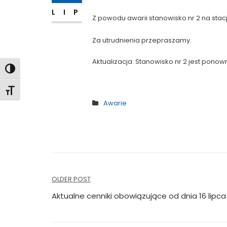
LIP
Z powodu awarii stanowisko nr 2 na stac
Za utrudnienia przepraszamy.
Aktualizacja: Stanowisko nr 2 jest ponow
Toggle High Contrast
Toggle Font size
Awarie
Nawigacja
OLDER POST
wpisu
Aktualne cenniki obowiązujące od dnia 16 lipca 