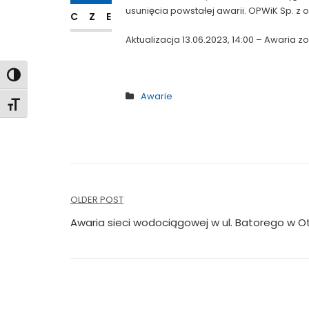
usunięcia powstałej awarii. OPWiK Sp. z 
CZE
Aktualizacja 13.06.2023, 14:00 – Awaria 
Toggle High Contrast
Awarie
Toggle Font size
Nawigacja
OLDER POST
wpisu
Awaria sieci wodociągowej w ul. Batorego w 