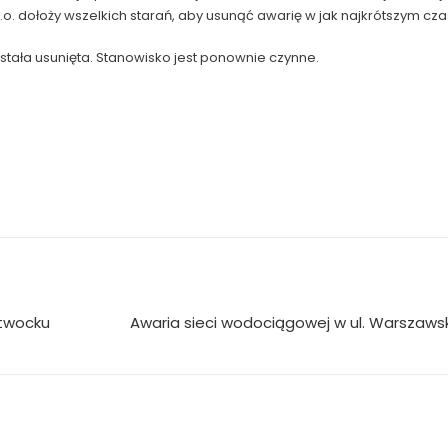
o.o. dołoży wszelkich starań, aby usunąć awarię w jak najkrótszym cza
została usunięta. Stanowisko jest ponownie czynne.
Otwocku
Awaria sieci wodociągowej w ul. Warszawskie