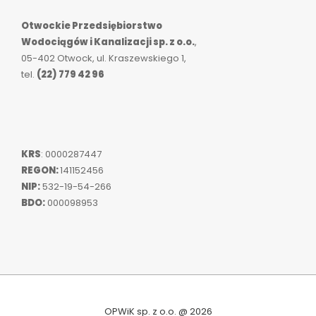
Otwockie Przedsiębiorstwo
Wodociągów i Kanalizacji sp. z o.o.
,
05-402 Otwock, ul. Kraszewskiego 1,
tel.
(22) 779 42 96
KRS
: 0000287447
REGON:
141152456
NIP:
532-19-54-266
BDO:
000098953
OPWiK sp. z o.o. @ 2026