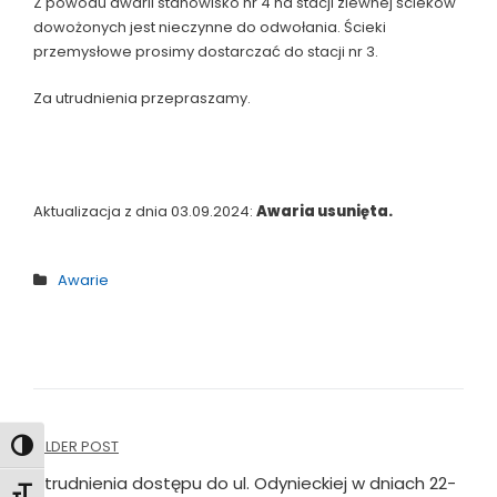
Z powodu awarii stanowisko nr 4 na stacji zlewnej ścieków
dowożonych jest nieczynne do odwołania. Ścieki
przemysłowe prosimy dostarczać do stacji nr 3.
Za utrudnienia przepraszamy.
Aktualizacja z dnia 03.09.2024:
Awaria usunięta.
Awarie
Nawigacja
OLDER POST
Toggle High Contrast
wpisu
Utrudnienia dostępu do ul. Odynieckiej w dniach 22-