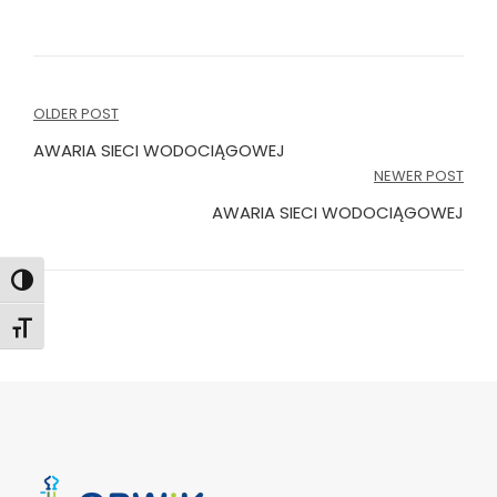
Nawigacja
OLDER POST
wpisu
AWARIA SIECI WODOCIĄGOWEJ
NEWER POST
AWARIA SIECI WODOCIĄGOWEJ
Toggle High Contrast
Toggle Font size