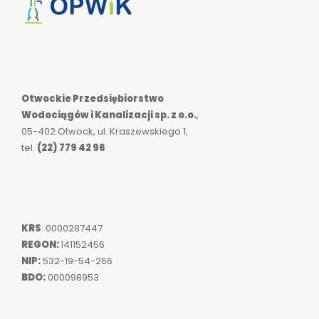
Otwockie Przedsiębiorstwo
Wodociągów i Kanalizacji sp. z o.o.
,
05-402 Otwock, ul. Kraszewskiego 1,
tel.
(22) 779 42 96
KRS
: 0000287447
REGON:
141152456
NIP:
532-19-54-266
BDO:
000098953