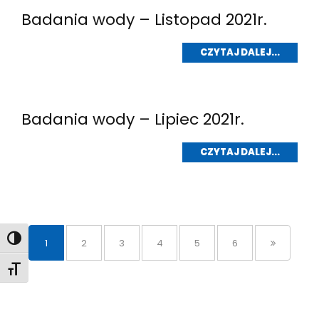
Badania wody – Listopad 2021r.
CZYTAJ DALEJ...
Badania wody – Lipiec 2021r.
CZYTAJ DALEJ...
Toggle High Contrast
1
2
3
4
5
6
Toggle Font size