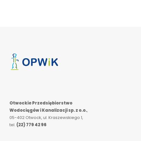
Otwockie Przedsiębiorstwo
Wodociągów i Kanalizacji sp. z o.o.
,
05-402 Otwock, ul. Kraszewskiego 1,
tel.
(22) 779 42 96