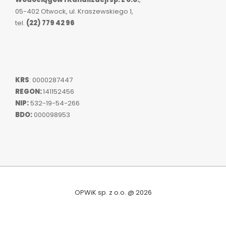
05-402 Otwock, ul. Kraszewskiego 1,
tel.
(22) 779 42 96
KRS
: 0000287447
REGON:
141152456
NIP:
532-19-54-266
BDO:
000098953
OPWiK sp. z o.o. @ 2026