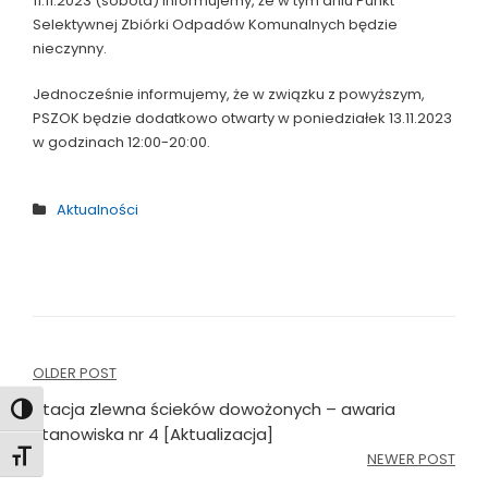
11.11.2023 (sobota) informujemy, że w tym dniu Punkt
Selektywnej Zbiórki Odpadów Komunalnych będzie
nieczynny.
Jednocześnie informujemy, że w związku z powyższym,
PSZOK będzie dodatkowo otwarty w poniedziałek 13.11.2023
w godzinach 12:00-20:00.
Aktualności
Nawigacja
OLDER POST
wpisu
Stacja zlewna ścieków dowożonych – awaria
Toggle High Contrast
stanowiska nr 4 [Aktualizacja]
Toggle Font size
NEWER POST