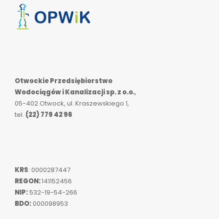
Otwockie Przedsiębiorstwo
Wodociągów i Kanalizacji sp. z o.o.
,
05-402 Otwock, ul. Kraszewskiego 1,
tel.
(22) 779 42 96
KRS
: 0000287447
REGON:
141152456
NIP:
532-19-54-266
BDO:
000098953