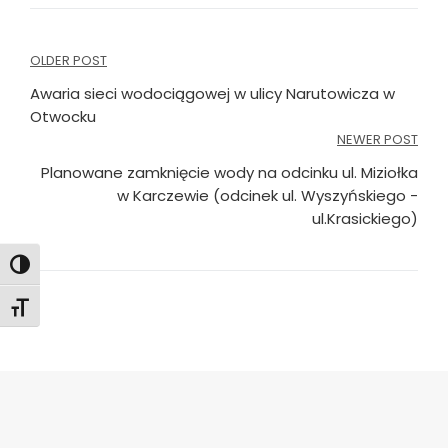
Nawigacja
OLDER POST
wpisu
Awaria sieci wodociągowej w ulicy Narutowicza w
Otwocku
NEWER POST
Planowane zamknięcie wody na odcinku ul. Miziołka
w Karczewie (odcinek ul. Wyszyńskiego -
ul.Krasickiego)
Toggle High Contrast
Toggle Font size