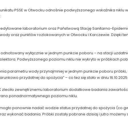
nikatu PSSE w Otwocku odnośnie podwyższonego wskaźnika niklu w w
:
akredytowane laboratorium oraz Państwową Stację Sanitarno-Epidem
ia wody oraz punktów rozlokowanych w Otwocku i Karczewie. Dzięki
ł odnotowany wyłącznie w jednym punkcie poboru – na stacji uzda
lektora. Podwyższonego poziomu niklu nie wykryto w próbkach pob
nia parametru wody przynajmniej w jednym punkcie poboru próbki
arunkowo przydatnej do spożycia” – co tez się stało w dniu 16.10.2025 
 zleciło zewnętrznemu laboratorium dodatkowe badania zawartości ni
owano ponadnormatywnego poziomu niklu.
 mogło ponownie nadać wodzie status przydatnej do spożycia (co 
raz wykonać badania. Próbki zostały pobrane dzisiaj i jutro możem