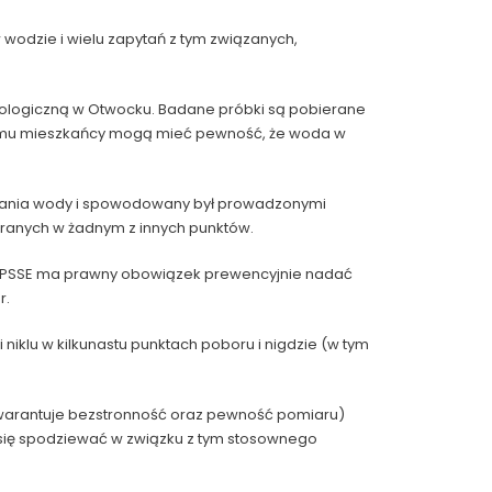
odzie i wielu zapytań z tym związanych,
iologiczną w Otwocku. Badane próbki są pobierane
 temu mieszkańcy mogą mieć pewność, że woda w
tniania wody i spowodowany był prowadzonymi
ranych w żadnym z innych punktów.
, PSSE ma prawny obowiązek prewencyjnie nadać
r.
klu w kilkunastu punktach poboru i nigdzie (w tym
gwarantuje bezstronność oraz pewność pomiaru)
y się spodziewać w związku z tym stosownego