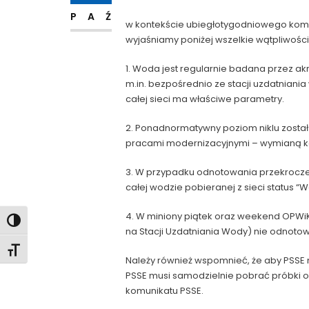
PAŹ
w
kontekście ubiegłotygodniowego komu
wyjaśniamy poniżej wszelkie wątpliwości
1. Woda jest regularnie badana przez 
m.in. bezpośrednio ze stacji uzdatnian
całej sieci ma właściwe parametry.
2. Ponadnormatywny poziom niklu zosta
pracami modernizacyjnymi – wymianą ko
3. W przypadku odnotowania przekrocze
całej wodzie pobieranej z sieci status “W
4. W miniony piątek oraz weekend OPWiK
Toggle High Contrast
na Stacji Uzdatniania Wody) nie odnot
Toggle Font size
Należy również wspomnieć, że aby PSSE
PSSE musi samodzielnie pobrać próbki o
komunikatu PSSE.