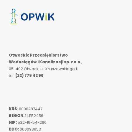
Otwockie Przedsiębiorstwo
Wodociągów i Kanalizacji sp. z o.o.
,
05-402 Otwock, ul. Kraszewskiego 1,
tel.
(22) 779 42 96
KRS
: 0000287447
REGON:
141152456
NIP:
532-19-54-266
BDO:
000098953