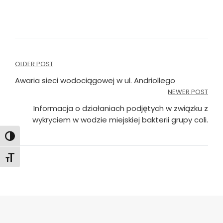
Nawigacja
OLDER POST
wpisu
Awaria sieci wodociągowej w ul. Andriollego
NEWER POST
Informacja o działaniach podjętych w związku z
wykryciem w wodzie miejskiej bakterii grupy coli.
Toggle High Contrast
Toggle Font size