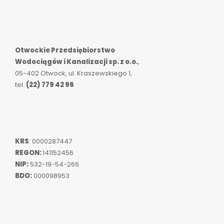
Otwockie Przedsiębiorstwo
Wodociągów i Kanalizacji sp. z o.o.
,
05-402 Otwock, ul. Kraszewskiego 1,
tel.
(22) 779 42 96
KRS
: 0000287447
REGON:
141152456
NIP:
532-19-54-266
BDO:
000098953