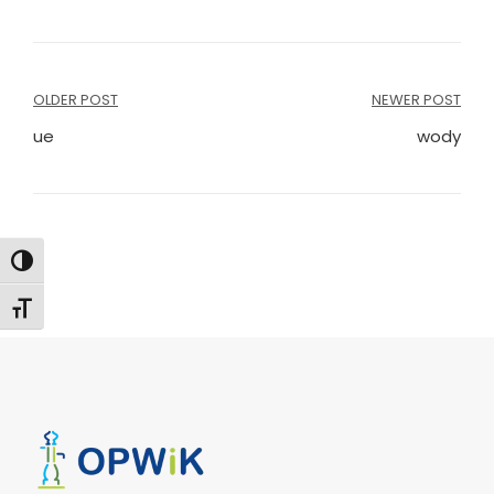
Nawigacja
OLDER POST
NEWER POST
wpisu
ue
wody
Toggle High Contrast
Toggle Font size