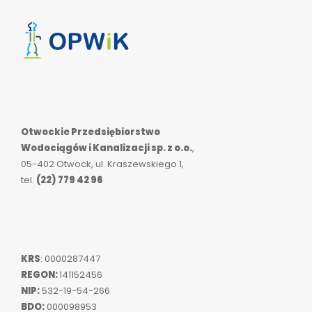
Otwockie Przedsiębiorstwo
Wodociągów i Kanalizacji sp. z o.o.
,
05-402 Otwock, ul. Kraszewskiego 1,
tel.
(22) 779 42 96
KRS
: 0000287447
REGON:
141152456
NIP:
532-19-54-266
BDO:
000098953