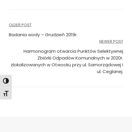
Nawigacja
OLDER POST
wpisu
Badania wody – Grudzień 2019r.
NEWER POST
Harmonogram otwarcia Punktów Selektywnej
Zbiórki Odpadów Komunalnych w 2020r.
zlokalizowanych w Otwocku przy ul. Samorządowej i
ul. Ceglanej.
Toggle High Contrast
Toggle Font size