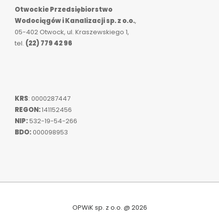
Otwockie Przedsiębiorstwo
Wodociągów i Kanalizacji sp. z o.o.
,
05-402 Otwock, ul. Kraszewskiego 1,
tel.
(22) 779 42 96
KRS
: 0000287447
REGON:
141152456
NIP:
532-19-54-266
BDO:
000098953
OPWiK sp. z o.o. @ 2026