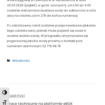
wodociągowej w Otwocku w ul. Narutowicza w dniu
20.03.2026 (piątek), w godz. nocnych tj. od 2:00 do 4:00
zostanie wstrzymana dostawa wody do odbiorców w w/w
ulicy na odcinku od nr 275 do końca numeracji.
Po zakończeniu robót zostanie przeprowadzone płukanie
tego odcinka sieci, jednak może pojawić się osad w
wodzie dostarczanej. W przypadku utrzymywania się
pogorszonej jakości wody prosimy o kontakt pod
numerem alarmowym 22 779 48 78.
Aktualności
Toggle High Contrast
Nawigacja
OLDER POST
Toggle Font size
Prace techniczne na platformie eBOK