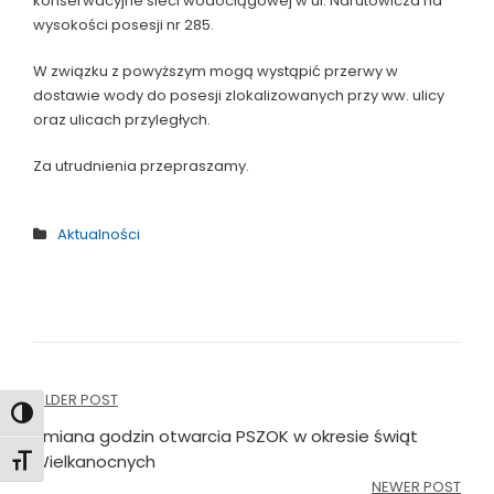
konserwacyjne sieci wodociągowej w ul. Narutowicza na
wysokości posesji nr 285.
W związku z powyższym mogą wystąpić przerwy w
dostawie wody do posesji zlokalizowanych przy ww. ulicy
oraz ulicach przyległych.
Za utrudnienia przepraszamy.
Aktualności
Nawigacja
OLDER POST
Toggle High Contrast
wpisu
Zmiana godzin otwarcia PSZOK w okresie świąt
Wielkanocnych
Toggle Font size
NEWER POST