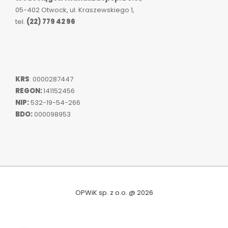
05-402 Otwock, ul. Kraszewskiego 1,
tel.
(22) 779 42 96
KRS
: 0000287447
REGON:
141152456
NIP:
532-19-54-266
BDO:
000098953
OPWiK sp. z o.o. @ 2026