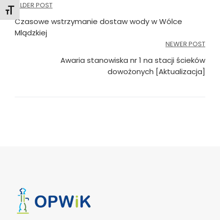
Nawigacja
OLDER POST
Toggle Font size
wpisu
Czasowe wstrzymanie dostaw wody w Wólce
Mlądzkiej
NEWER POST
Awaria stanowiska nr 1 na stacji ścieków
dowożonych [Aktualizacja]