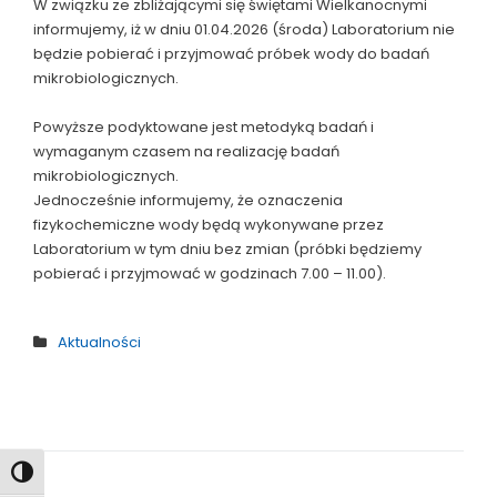
W związku ze zbliżającymi się świętami Wielkanocnymi
informujemy, iż w dniu 01.04.2026 (środa) Laboratorium nie
będzie pobierać i przyjmować próbek wody do badań
mikrobiologicznych.
Powyższe podyktowane jest metodyką badań i
wymaganym czasem na realizację badań
mikrobiologicznych.
Jednocześnie informujemy, że oznaczenia
fizykochemiczne wody będą wykonywane przez
Laboratorium w tym dniu bez zmian (próbki będziemy
pobierać i przyjmować w godzinach 7.00 – 11.00).
Aktualności
Toggle High Contrast