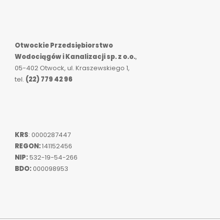
Otwockie Przedsiębiorstwo
Wodociągów i Kanalizacji sp. z o.o.
,
05-402 Otwock, ul. Kraszewskiego 1,
tel.
(22) 779 42 96
KRS
: 0000287447
REGON:
141152456
NIP:
532-19-54-266
BDO:
000098953