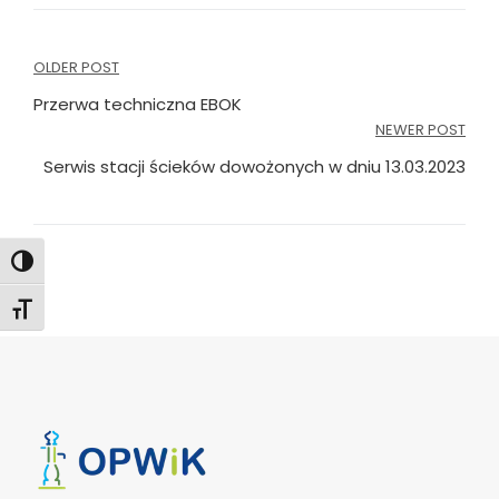
Nawigacja
OLDER POST
wpisu
Przerwa techniczna EBOK
NEWER POST
Serwis stacji ścieków dowożonych w dniu 13.03.2023
Toggle High Contrast
Toggle Font size