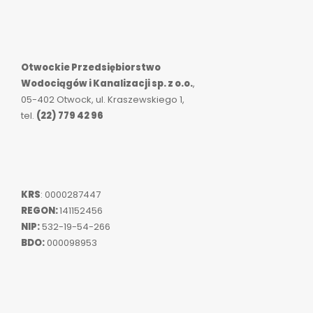
Otwockie Przedsiębiorstwo
Wodociągów i Kanalizacji sp. z o.o.
,
05-402 Otwock, ul. Kraszewskiego 1,
tel.
(22) 779 42 96
KRS
: 0000287447
REGON:
141152456
NIP:
532-19-54-266
BDO:
000098953