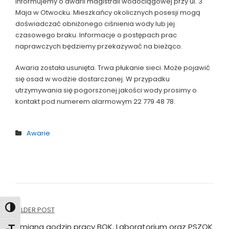
informujemy o awarii magistrali wodociągowej przy ul. 3
Maja w Otwocku. Mieszkańcy okolicznych posesji mogą
doświadczać obniżonego ciśnienia wody lub jej
czasowego braku. Informacje o postępach prac
naprawczych będziemy przekazywać na bieżąco.
Awaria została usunięta. Trwa płukanie sieci. Może pojawić
się osad w wodzie dostarczanej. W przypadku
utrzymywania się pogorszonej jakości wody prosimy o
kontakt pod numerem alarmowym 22 779 48 78.
Awarie
Nawigacja
Toggle High Contrast
OLDER POST
Zmiana godzin pracy BOK, Laboratorium oraz PSZOK