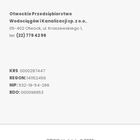
Otwockie Przedsiębiorstwo
Wodociągów i Kanalizacji sp. z o.o.
,
05-402 Otwock, ul. Kraszewskiego 1,
tel.
(22) 779 42 96
KRS
: 0000287447
REGON:
141152456
NIP:
532-19-54-266
BDO:
000098953