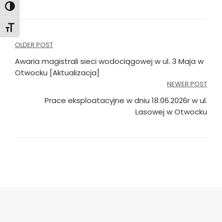
Toggle High Contrast
Toggle Font size
Nawigacja
OLDER POST
wpisu
Awaria magistrali sieci wodociągowej w ul. 3 Maja w
Otwocku [Aktualizacja]
NEWER POST
Prace eksploatacyjne w dniu 18.06.2026r w ul.
Lasowej w Otwocku