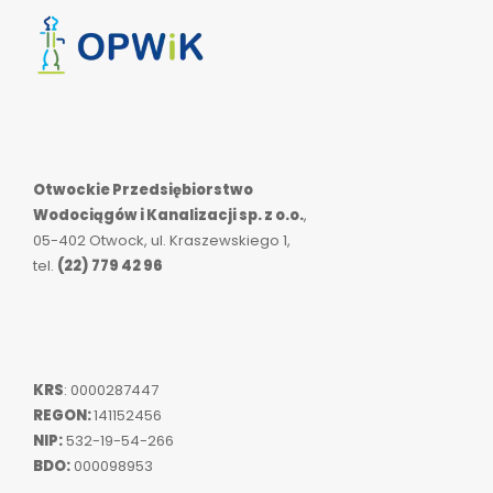
Otwockie Przedsiębiorstwo
Wodociągów i Kanalizacji sp. z o.o.
,
05-402 Otwock, ul. Kraszewskiego 1,
tel.
(22) 779 42 96
KRS
: 0000287447
REGON:
141152456
NIP:
532-19-54-266
BDO:
000098953