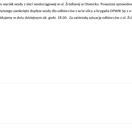
no wyciek wody z sieci wodociągowej w ul. Źródlanej w Otwocku. Powyższe spowodo
yższego zamknięto dopływ wody dla odbiorców z w/w ulicy a brygada OPWiK Sp z o.
dujemy w dniu dzisiejszym ok. godz. 18,00. Za zaistniałą sytuację odbiorców z ul. Źr