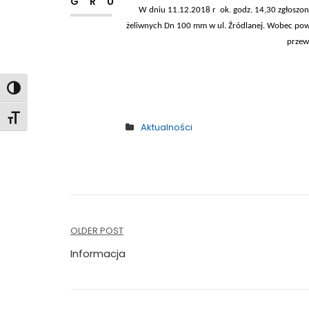
GRU
W dniu 11.12.2018 r ok. godz. 14,30 zgłoszo
żeliwnych Dn 100 mm w ul. Źródlanej. Wobec pow
przewi
Toggle High Contrast
Toggle Font size
Aktualności
Nawigacja
OLDER POST
wpisu
Informacja