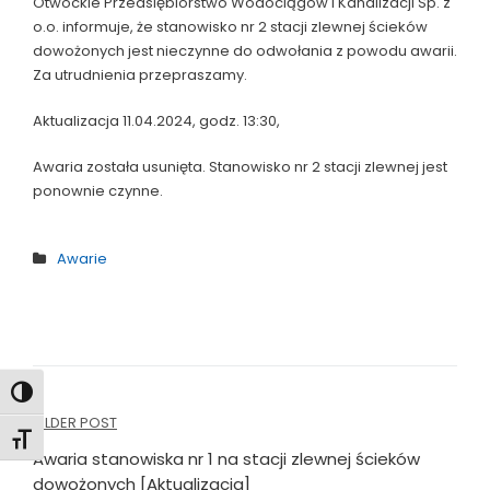
Otwockie Przedsiębiorstwo Wodociągów i Kanalizacji Sp. z
o.o. informuje, że stanowisko nr 2 stacji zlewnej ścieków
dowożonych jest nieczynne do odwołania z powodu awarii.
Za utrudnienia przepraszamy.
Aktualizacja 11.04.2024, godz. 13:30,
Awaria została usunięta. Stanowisko nr 2 stacji zlewnej jest
ponownie czynne.
Awarie
Toggle High Contrast
Nawigacja
OLDER POST
Toggle Font size
wpisu
Awaria stanowiska nr 1 na stacji zlewnej ścieków
dowożonych [Aktualizacja]