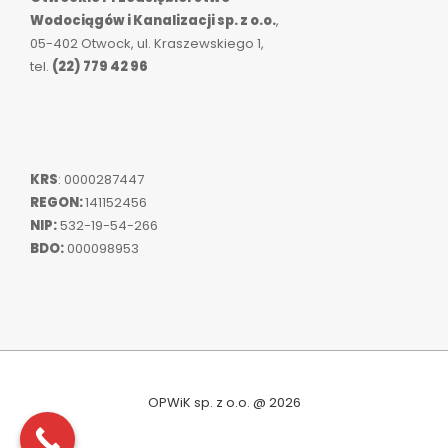
Wodociągów i Kanalizacji sp. z o.o.
,
05-402 Otwock, ul. Kraszewskiego 1,
tel.
(22) 779 42 96
KRS
: 0000287447
REGON:
141152456
NIP:
532-19-54-266
BDO:
000098953
OPWiK sp. z o.o. @ 2026