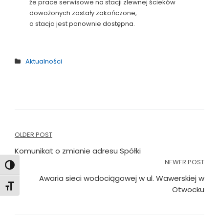
że prace serwisowe na stacji zlewnej ścieków
dowożonych zostały zakończone,
a stacja jest ponownie dostępna.
Aktualności
Nawigacja
OLDER POST
wpisu
Komunikat o zmianie adresu Spółki
NEWER POST
Toggle High Contrast
Awaria sieci wodociągowej w ul. Wawerskiej w
Toggle Font size
Otwocku