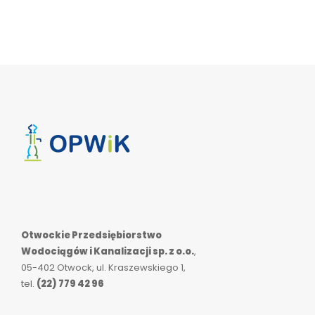
Otwockie Przedsiębiorstwo
Wodociągów i Kanalizacji sp. z o.o.
,
05-402 Otwock, ul. Kraszewskiego 1,
tel.
(22) 779 42 96