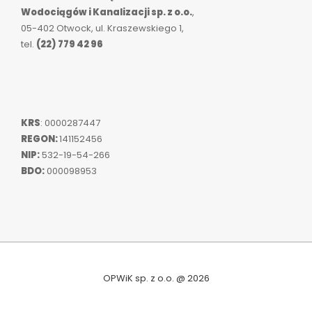
Wodociągów i Kanalizacji sp. z o.o.
,
05-402 Otwock, ul. Kraszewskiego 1,
tel.
(22) 779 42 96
KRS
: 0000287447
REGON:
141152456
NIP:
532-19-54-266
BDO:
000098953
OPWiK sp. z o.o. @ 2026