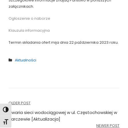
Szczegółowe informacje znajdą Państwo w poniższych
załącznikach.
Ogłoszenie o naborze
Klauzula informacyjna
Termin składania ofert mija dnia 22 października 2023 roku.
Aktualności
Nawigacja
OLDER POST
Toggle High Contrast
wpisu
Awaria sieci wodociągowej w ul. Częstochowskiej w
Karczewie [Aktualizacja]
Toggle Font size
NEWER POST