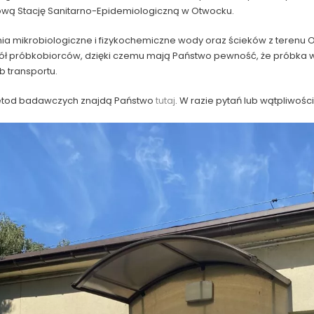
tową Stację Sanitarno-Epidemiologiczną w Otwocku.
a mikrobiologiczne i fizykochemiczne wody oraz ścieków z terenu O
pół próbkobiorców, dzięki czemu mają Państwo pewność, że próbka
b transportu.
metod badawczych znajdą Państwo
tutaj
. W razie pytań lub wątpliwośc