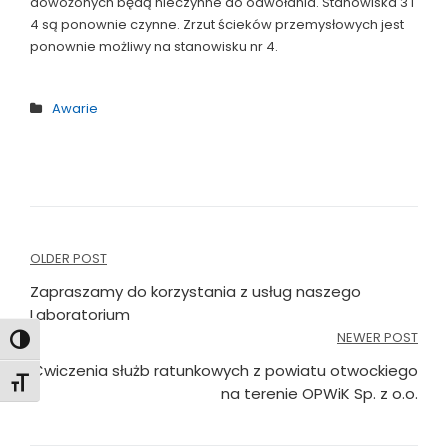
dowożonych będą nieczynne do odwołania. Stanowiska 3 i
4 są ponownie czynne. Zrzut ścieków przemysłowych jest
ponownie możliwy na stanowisku nr 4.
Awarie
Nawigacja
OLDER POST
wpisu
Zapraszamy do korzystania z usług naszego
Laboratorium
NEWER POST
Toggle High Contrast
Ćwiczenia służb ratunkowych z powiatu otwockiego
Toggle Font size
na terenie OPWiK Sp. z o.o.