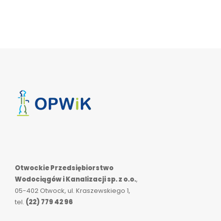
Otwockie Przedsiębiorstwo
Wodociągów i Kanalizacji sp. z o.o.
,
05-402 Otwock, ul. Kraszewskiego 1,
tel.
(22) 779 42 96