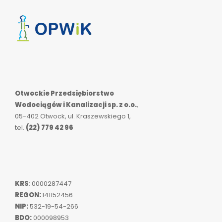
Otwockie Przedsiębiorstwo
Wodociągów i Kanalizacji sp. z o.o.
,
05-402 Otwock, ul. Kraszewskiego 1,
tel.
(22) 779 42 96
KRS
: 0000287447
REGON:
141152456
NIP:
532-19-54-266
BDO:
000098953