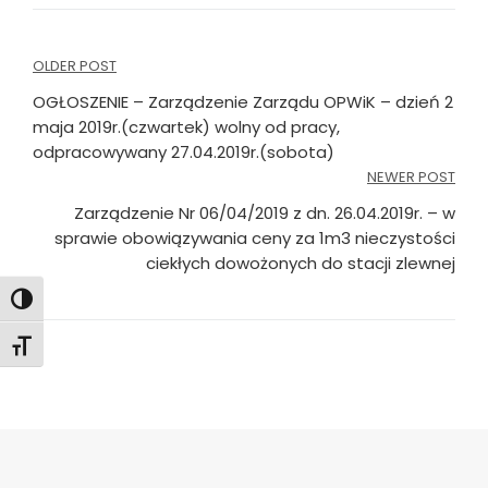
Nawigacja
OLDER POST
wpisu
OGŁOSZENIE – Zarządzenie Zarządu OPWiK – dzień 2
maja 2019r.(czwartek) wolny od pracy,
odpracowywany 27.04.2019r.(sobota)
NEWER POST
Zarządzenie Nr 06/04/2019 z dn. 26.04.2019r. – w
sprawie obowiązywania ceny za 1m3 nieczystości
ciekłych dowożonych do stacji zlewnej
Toggle High Contrast
Toggle Font size