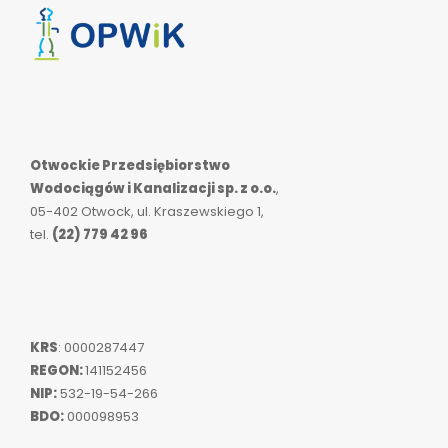
Otwockie Przedsiębiorstwo
Wodociągów i Kanalizacji sp. z o.o.
,
05-402 Otwock, ul. Kraszewskiego 1,
tel.
(22) 779 42 96
KRS
: 0000287447
REGON:
141152456
NIP:
532-19-54-266
BDO:
000098953