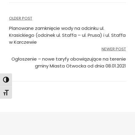
Nawigacja
OLDER POST
wpisu
Planowane zamknięcie wody na odcinku ul.
Krasickiego (odcinek ul. Staffa – ul. Prusa) i ul. Staffa
w Karczewie
NEWER POST
Ogłoszenie – nowe taryfy obowiązujące na terenie
gminy Miasta Otwocka od dnia 08.01.2021
Toggle High Contrast
Toggle Font size